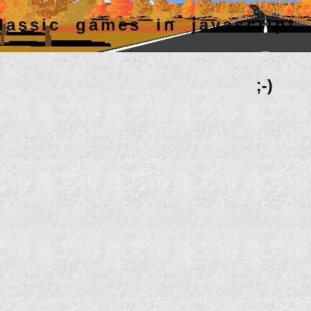
lassic games in javascript
;-)