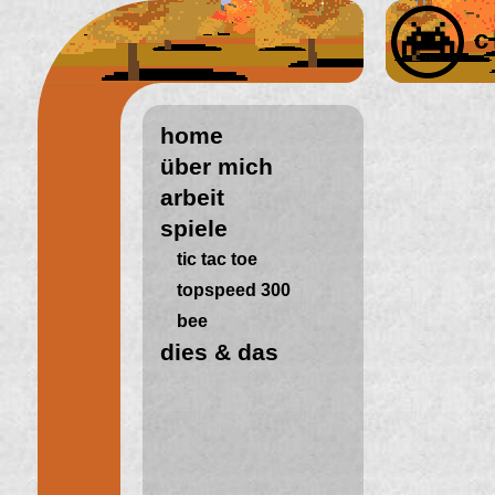
c
home
über mich
arbeit
spiele
tic tac toe
topspeed 300
bee
dies & das