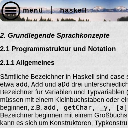
menü
haskell
2. Grundlegende Sprachkonzepte
2.1 Programmstruktur und Notation
2.1.1 Allgemeines
Sämtliche Bezeichner in Haskell sind case s
etwa
add
,
Add
und
aDd
drei unterschiedli
Bezeichner für Variablen und Typvariablen 
müssen mit einem Kleinbuchstaben oder ei
beginnen, z.B.
add, getChar, _y, [a
Bezeichner beginnen mit einem Großbuchst
kann es sich um Konstruktoren, Typkonstru