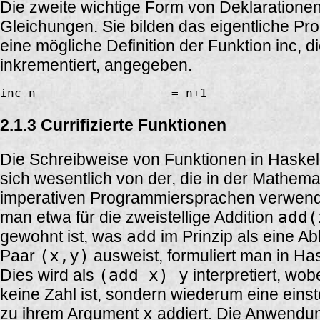
Die zweite wichtige Form von Deklarationen
Gleichungen. Sie bilden das eigentliche Pro
eine mögliche Definition der Funktion inc, d
inkrementiert, angegeben.
2.1.3 Currifizierte Funktionen
Die Schreibweise von Funktionen in Haskel
sich wesentlich von der, die in der Mathem
imperativen Programmiersprachen verwend
man etwa für die zweistellige Addition
add(
gewohnt ist, was
add
im Prinzip als eine A
Paar
(x,y)
ausweist, formuliert man in Ha
Dies wird als
(add x) y
interpretiert, wob
keine Zahl ist, sondern wiederum eine einste
zu ihrem Argument
x
addiert. Die Anwendu