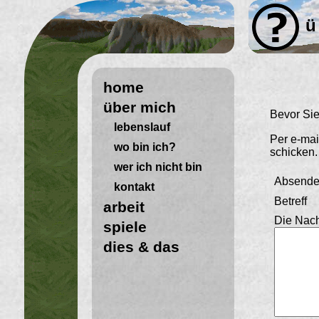
ü
home
über mich
Bevor Sie
lebenslauf
Per e-mai
wo bin ich?
schicken.
wer ich nicht bin
Absender
kontakt
Betreff
arbeit
Die Nach
spiele
dies & das