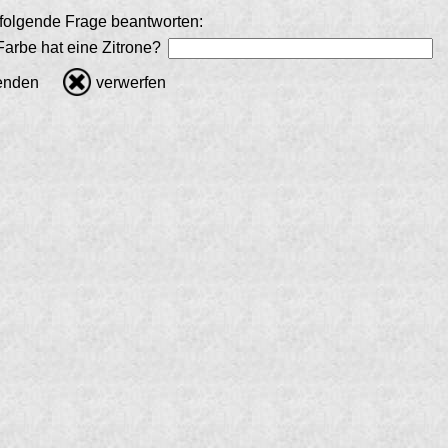
e folgende Frage beantworten:
arbe hat eine Zitrone?
enden
verwerfen