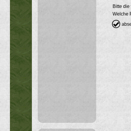
Bitte di
Welche F
abs