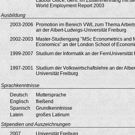
Labour Office, Genf, im Zusammenhang mit der
World Employment Report 2003
Ausbildung
2003-2006
Promotion im Bereich VWL zum Thema Arbeit
an der Albert-Ludwigs-Universität Freiburg
2002-2003
Master-Studiengang "MSc Econometrics and 
Economics" an der London School of Econom
1999-2007
Studium der Informatik an der FernUniversitä
1997-2001
Studium der Volkswirtschaftslehre an der Albe
Universität Freiburg
Sprachkenntnisse
Deutsch
Muttersprache
Englisch
fließend
Spanisch
Grundkenntnisse
Latein
großes Latinum
Stipendien und Auszeichnungen
2007
Universität Freiburg